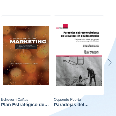
Echeverri Cañas
Oquendo Puerta
Echev
Plan Estratégico de
Paradojas del
Mar
Marketing
reconocimiento en la
inst
evaluación del
edu