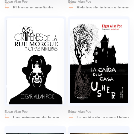
Edgar Allan Poe
Edgar Allan Poe
El bosque confiado
Relatos de intriga y terror
Edgar Allan Poe
Edgar Allan Poe
Los crímenes de la rue
La caída de la casa Usher
Morgue y otras aventuras