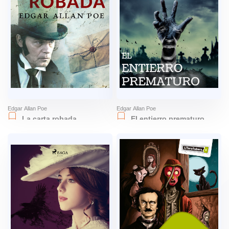
Edgar Allan Poe
Edgar Allan Poe
La carta robada
El entierro prematuro