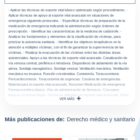
- Aplicar las técnicas de soporte vital básico optimizado según procedimiento. -
Aplicar técnicas de apoyo al soporte vital avanzado en situaciones de
emergencia siguiendo protocolos. - Especificar técnicas de preparación de la
medicación de emergencia indicando la administración según órdenes de
prescripción. - Identificar las características de la medicina de catástrofe. -
Analizar los fundamentos y elementos de la clasificación de víctimas, para
priorizar la asistencia sanitaria. - Identificar los objetivos terapéuticos en la
atención a múltiples víctimas, con el fin de garantizar la supervivencia de las
víctimas. - Realizar la evacuación de las víctimas entre las distintas áreas
asistenciales. Apoyo a las técnicas de soporte vital avanzado. Canalización de
vía venosa central, periférica e intraósea. Dispositivos de aislamiento de la vía
aérea. Sondaje nasogástrico. Sondaje vesical. Ventilación mecánica. Ventilación
mecánica no invasiva. Punción cricotiroidea. Coniotomía. Toracocentesis.
Pericardiocentesis. Toracostomía de urgencias. Cesárea de emergencias.
Material para el soporte vital avanzado. Resumen Medicación de emergencia
Farmacocinética básica. Vías de administración de fármacos. Conceptos
básicos en farmacología. Fármacos utilizados en soporte vital avanzado. Otros
VER MÁS
fármacos utilizados en SVA. Familias de fármacos utilizados en urgencias y
emergencias. Resumen Atención sanitaria a emergencias colectivas Medicina de
catástrofes. Asistencia sanitaria ante emergencias colectivas. Resumen
Clasificación de las víctimas en emergencias colectivas. Triaje Triaje. Concepto.
Más publicaciones de:
Derecho médico y sanitario
Evolución histórica. Principios y objetivos del triaje. Características del triaje.
Elementos para establecer un puesto de triaje. Valoración por criterios de
gravedad: inspección, evaluación y decisión terapéutica. Modelos prácticos de
triaje: funcionales, lesionales, mixtos. Categorías de clasificación. Procedimiento