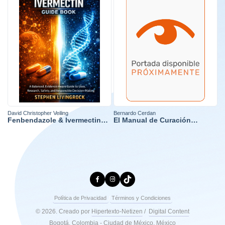
David Christopher Veiling
Bernardo Cerdan
A
Fenbendazole & Ivermectin
El Manual de Curación
L
Guide Book
Natural
/
Política de Privacidad
Términos y Condiciones
Hipertexto-Netizen
Digital Content
© 2026. Creado por
/
Bogotá, Colombia - Ciudad de México, México