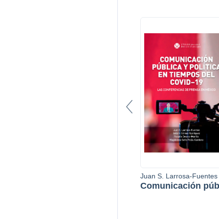
Juan S. Larrosa-Fuentes
Comunicación púb
y política en tiemp
de covid-19