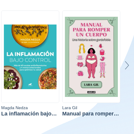
Magda Nedza
Lara Gil
Elian
La inflamación bajo
Manual para romper
El t
control
un cuerpo
Sup